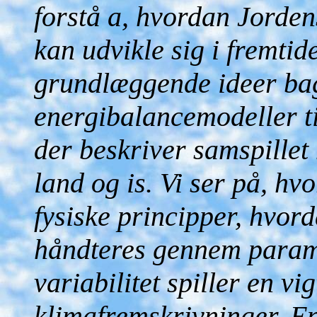
forstå a, hvordan Jorden
kan udvikle sig i fremtid
grundlæggende ideer bag
energibalancemodeller ti
der beskriver samspillet
land og is. Vi ser på, h
fysiske principper, hvo
håndteres gennem parame
variabilitet spiller en vi
klimafremskrivninger. En