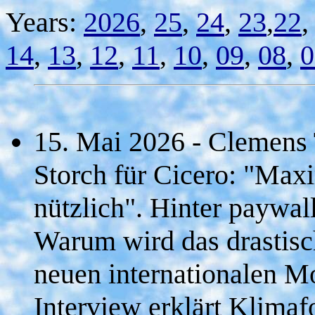
Years:
2026
,
25
,
24
,
23
,
22
14
,
13
,
12
,
11
,
10
,
09
,
08
,
0
15. Mai 2026 - Clemens 
Storch für Cicero: "Max
nützlich". Hinter paywall
Warum wird das drastisc
neuen internationalen M
Interview erklärt Klimaf