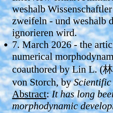
weshalb Wissenschaftle
zweifeln - und weshalb d
ignorieren wird.
7. March 2026 - the artic
numerical morphodynami
coauthored by Lin L. (林
von Storch, by
Scientifi
Abstract
:
It has long bee
morphodynamic developme