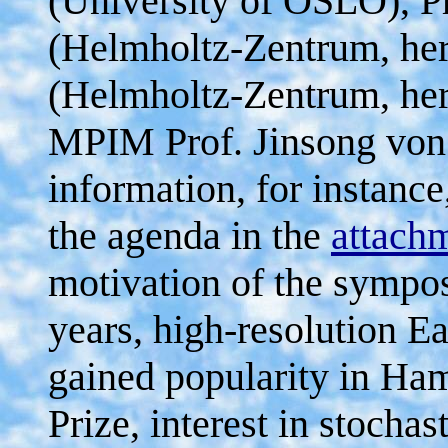
(University of OSLO), P
(Helmholtz-Zentrum, her
(Helmholtz-Zentrum, her
MPIM Prof. Jinsong von S
information, for instance
the agenda in the
attach
motivation of the sympos
years, high-resolution E
gained popularity in Ha
Prize, interest in stochas