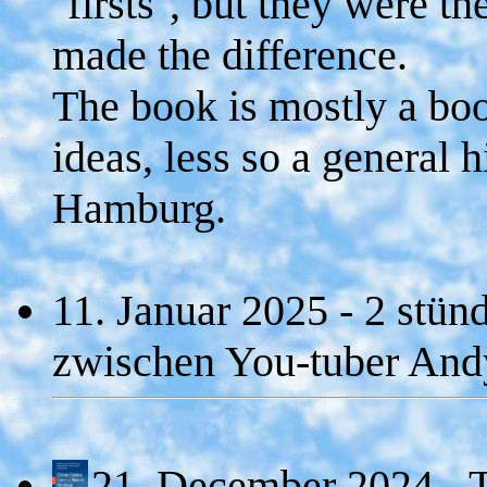
''firsts'', but they were
made the difference.
The book is mostly a boo
ideas, less so a general h
Hamburg.
11. Januar 2025 - 2 stün
zwischen You-tuber And
21. December 2024 - 