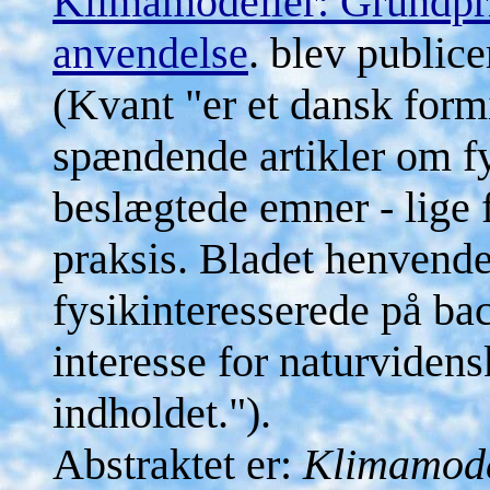
Klimamodeller: Grundpr
anvendelse
. blev public
(Kvant "er et dansk form
spændende artikler om fy
beslægtede emner - lige f
praksis. Bladet henvender
fysikinteresserede på ba
interesse for naturvidens
indholdet.").
Abstraktet er:
Klimamodel